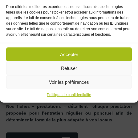
Pour offrir les meilleures expériences, nous utilisons des technologies
NETTOYAGE EXTÉRIEUR
telles que les cookies pour stocker et/ou accéder aux informations des
(Bâtiment - Terrasse)
appareils. Le fait de consentir à ces technologies nous permettra de traiter
des données telles que le comportement de navigation ou les ID uniques
sur ce site. Le fait de ne pas consentir ou de retirer son consentement peut
" Le nettoyage au naturel
avoir un effet négatif sur certaines caractéristiques et fonctions.
c'est retrouver le plaisir d'un
espace de vie sain pour votre
Accepter
cabinet médical."
Refuser
Nous proposons plusieurs prestations pour l’entretien de vos
Voir les préférences
bureaux, allant d’un nettoyage régulier, aux services associés
tels que la remise en état ou le nettoyage des parties
Politique de confidentialité
communes ou extérieures.
Nos fiches « prestations » détaillent chaque prestation
proposée pour l’entretien régulier ou ponctuel afin de
déterminer la formule la plus adaptée à vos locaux.