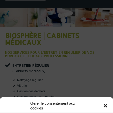
BIOSPHÈRE | CABINETS
MÉDICAUX
NOS SERVICES POUR L’ENTRETIEN RÉGULIER DE VOS
BUREAUX ET LOCAUX PROFESSIONNELS :
ENTRETIEN RÉGULIER
(Cabinets médicaux)
Nettoyage régulier
Vitrerie
Gestion des déchets
Gestion des consommables
Gérer le consentement aux
NETTOYAGE PONCTUEL
cookies
(Complet ou spécifique)